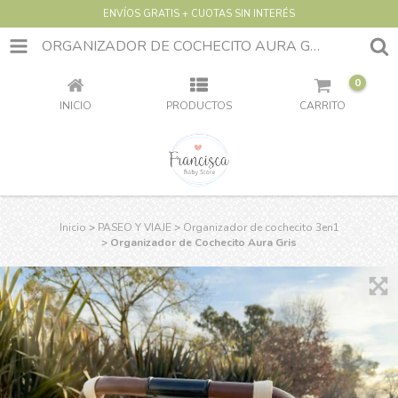
ENVÍOS GRATIS + CUOTAS SIN INTERÉS
ORGANIZADOR DE COCHECITO AURA GRIS
0
INICIO
PRODUCTOS
CARRITO
Inicio
>
PASEO Y VIAJE
>
Organizador de cochecito 3en1
>
Organizador de Cochecito Aura Gris