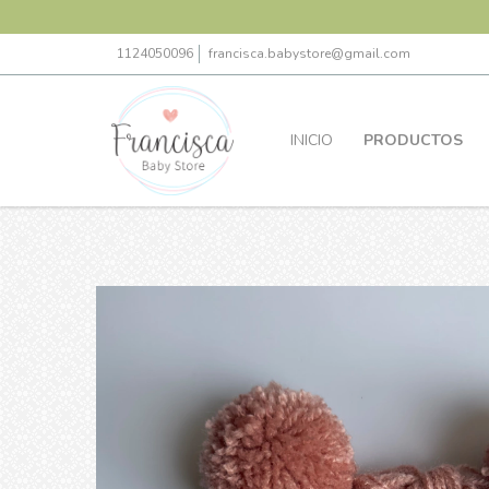
1124050096
francisca.babystore@gmail.com
INICIO
PRODUCTOS