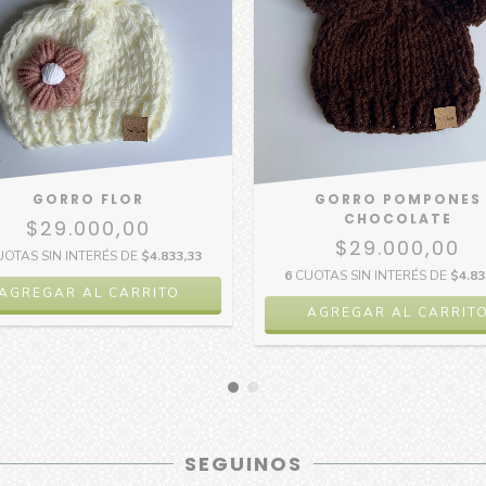
GORRO FLOR
GORRO POMPONES
CHOCOLATE
$29.000,00
$29.000,00
UOTAS SIN INTERÉS DE
$4.833,33
6
CUOTAS SIN INTERÉS DE
$4.83
AGREGAR AL CARRITO
AGREGAR AL CARRIT
SEGUINOS