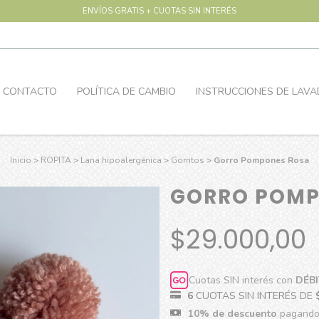
ENVÍOS GRATIS + CUOTAS SIN INTERÉS
CONTACTO
POLÍTICA DE CAMBIO
INSTRUCCIONES DE LAV
Inicio
>
ROPITA
>
Lana hipoalergénica
>
Gorritos
>
Gorro Pompones Rosa
GORRO POMP
$29.000,00
Cuotas SIN interés con
DÉB
6
CUOTAS SIN INTERÉS DE
10% de descuento
pagando 