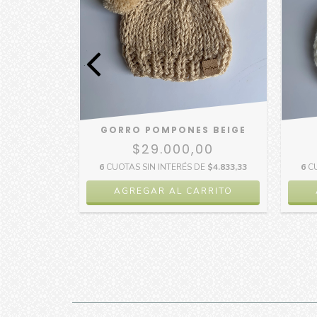
 NATURAL
GORRO POMPONES BEIGE
00
$29.000,00
6
C
DE
$4.833,33
6
CUOTAS SIN INTERÉS DE
$4.833,33
RRITO
AGREGAR AL CARRITO