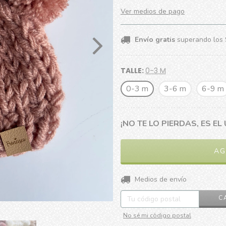
Ver medios de pago
Envío gratis
superando los
TALLE:
0-3 M
0-3 m
3-6 m
6-9 m
¡NO TE LO PIERDAS, ES EL 
Entregas para el CP:
Medios de envío
C
No sé mi código postal