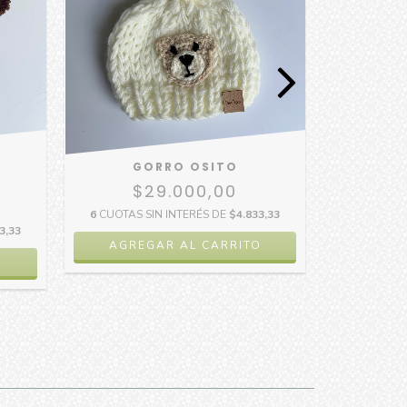
GORRO OSITO
GORRO P
$29.000,00
$
6
CUOTAS SIN INTERÉS DE
$4.833,33
6
CUOTAS 
3,33
AGREGAR AL CARRITO
AGRE
O