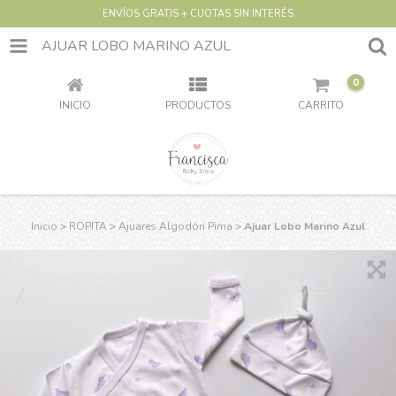
ENVÍOS GRATIS + CUOTAS SIN INTERÉS
AJUAR LOBO MARINO AZUL
0
INICIO
PRODUCTOS
CARRITO
Inicio
>
ROPITA
>
Ajuares Algodón Pima
>
Ajuar Lobo Marino Azul