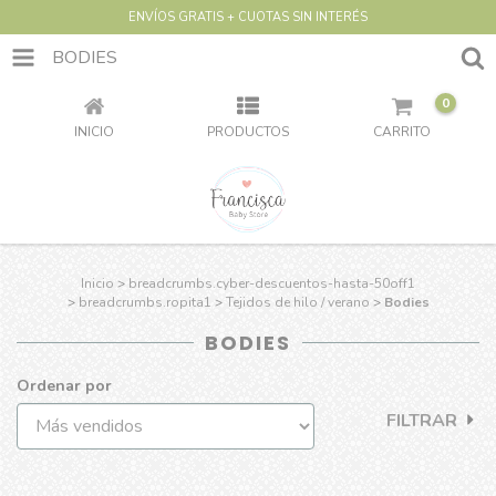
ENVÍOS GRATIS + CUOTAS SIN INTERÉS
BODIES
0
INICIO
PRODUCTOS
CARRITO
Inicio
>
breadcrumbs.cyber-descuentos-hasta-50off1
>
breadcrumbs.ropita1
>
Tejidos de hilo / verano
>
Bodies
BODIES
Ordenar por
FILTRAR